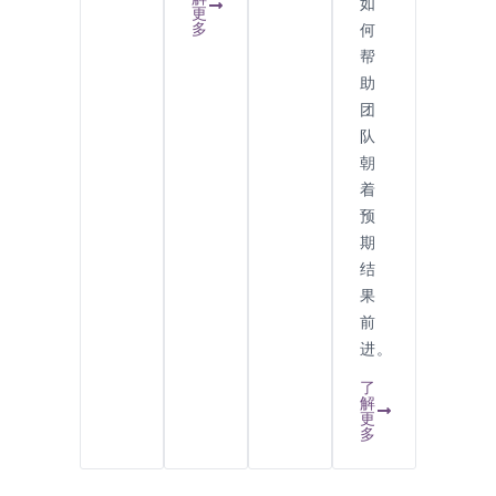
如
更
多
何
帮
助
团
队
朝
着
预
期
结
果
前
进。
了
解
更
多