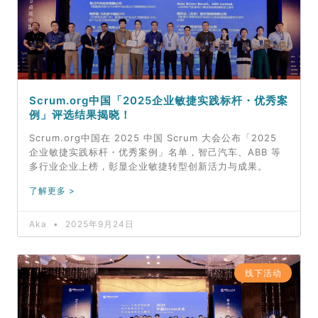
Scrum.org中国「2025企业敏捷实践标杆・优秀案
例」评选结果揭晓！
Scrum.org中国在 2025 中国 Scrum 大会公布「2025
企业敏捷实践标杆・优秀案例」名单，智己汽车、ABB 等
多行业企业上榜，彰显企业敏捷转型创新活力与成果。
了解更多 >
Aka
2025年9月24日
线下活动