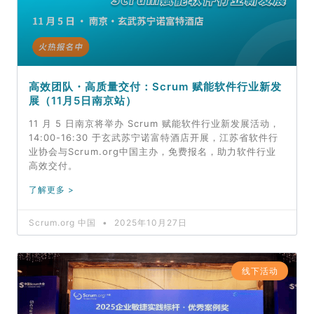
高效团队・高质量交付：Scrum 赋能软件行业新发
展（11月5日南京站）
11 月 5 日南京将举办 Scrum 赋能软件行业新发展活动，
14:00-16:30 于玄武苏宁诺富特酒店开展，江苏省软件行
业协会与Scrum.org中国主办，免费报名，助力软件行业
高效交付。
了解更多 >
Scrum.org 中国
2025年10月27日
线下活动