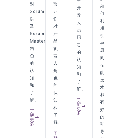
中
对
验
如
开
Scrum
证
何
发
以
你
利
人
及
对
用
员
Scrum
产
引
职
Master
品
导
责
角
负
原
的
色
责
则、
认
的
人
技
知
认
角
能、
和
知
色
技
了
和
的
术
解。
了
认
和
了
解。
知
有
解
和
更
效
了
多
了
解
的
更
解。
多
引
导
了
解