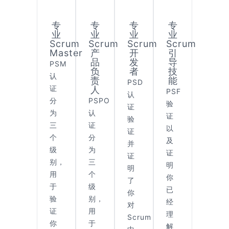
专
专
专
专
业
业
业
业
Scrum
Scrum
Scrum
Scrum
Master
产
开
引
品
发
导
PSM
负
者
技
认
责
能
PSD
证
人
PSF
认
分
PSPO
验
证
为
认
证
验
三
证
以
证
个
分
及
并
级
为
证
证
别，
三
明
明
用
个
你
了
于
级
已
你
验
别，
经
对
证
用
理
Scrum
你
于
解