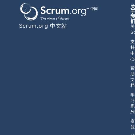
Scrum.org 中文站
关
S
支
持
中
心
帮
助
文
档
学
习
系
列
资
源