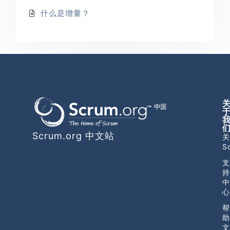
什么是增量？
Scrum.org 中文站
关
S
支
持
中
心
帮
助
文