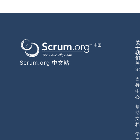
Scrum.org 中文站
关
S
支
持
中
心
帮
助
文
档
学
习