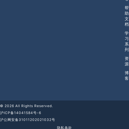
帮
助
文
档
学
习
系
列
资
源
博
客
© 2026 All Rights Reserved.
沪ICP备14041584号-6
沪公网安备31011202021032号
隐私条款