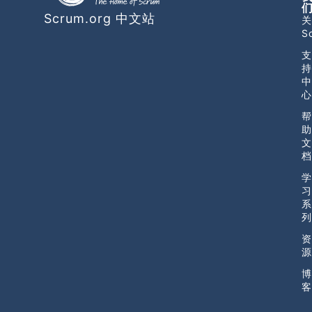
Scrum.org 中文站
关
S
支
持
中
心
帮
助
文
档
学
习
系
列
资
源
博
客