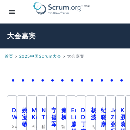
大会嘉宾
首页
>
2025中国Scrum大会
>
大会嘉宾
Dave
姚
Mik
Nigel
宁
秦
Eric
Derek
杨
纪
Jerry
Ka
West
宝
Kersten
Thurlow
德
榛
Liao
Ding
波
晓
Zhang
聂
敬
军
廖
丁
康
张
晓
Scrum.org
Planview
精
智
飞