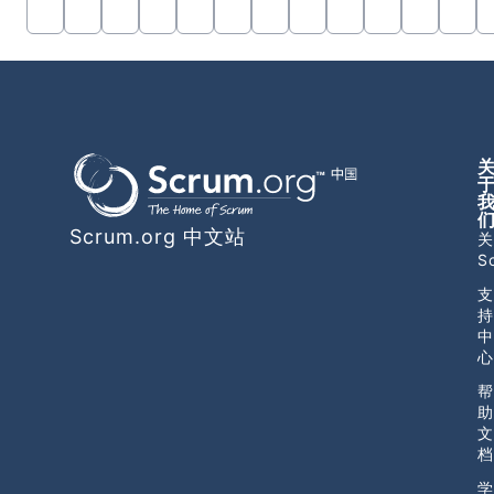
Scrum.org 中文站
关
S
支
持
中
心
帮
助
文
档
学