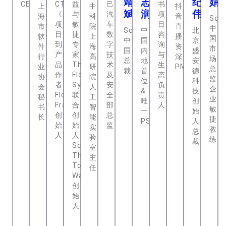
靖
志
纪
娟
CEO
CTO，
益
己
书
上
中
抖
斌
润
伟
《从
与
汽
项
海
科
音
Scr
项
敏
车
目
市
院
直
中
Scrum.org
中
北
目
捷
数
咨
软
上
播
国
中
国
京
到
专
字
询
件
海
资
市
国
内
盛
产
家，
技
与
行
高
深
场
总
地
安
品》
The
术
生
业
研
PMO
总
裁
首
德
作
Flow
及
态
协
院
监，
位
科
者，
System®
安
负
会
人
企
&
技
Flow
联
全
责
秘
工
业
唯
创
Framework®
合
部
人
书
智
敏
一
始
创
创
总
长
能
捷
PST
人、
始
始
监
实
教
总
人
人，
验
练
裁
Scrum
室
The
主
Toyota
任
Way™
创
始
人