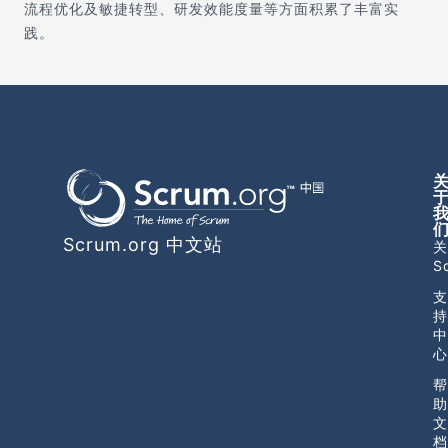
流程优化及敏捷转型、研发效能度量等方面积累了丰富实
践。
Scrum.org 中文站
关
S
支
持
中
心
帮
助
文
档